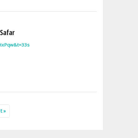
 Safar
eHxPqw&t=33s
uivante
Dernière page
t »