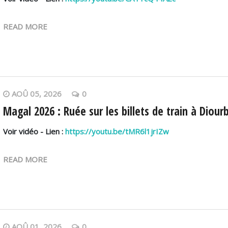
READ MORE
AOÛ 05, 2026
0
Magal 2026 : Ruée sur les billets de train à Diou
Voir vidéo - Lien :
https://youtu.be/tMR6l1jrIZw
READ MORE
AOÛ 01, 2026
0