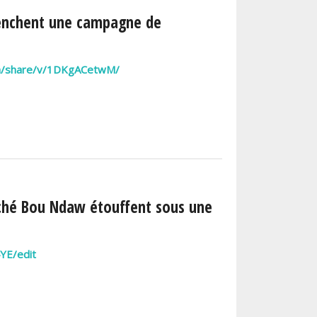
lenchent une campagne de
om/share/v/1DKgACetwM/
rché Bou Ndaw étouffent sous une
YE/edit