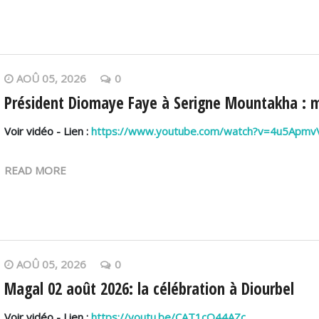
AOÛ 05, 2026
0
Président Diomaye Faye à Serigne Mountakha : min
Voir vidéo - Lien :
https://www.youtube.com/watch?v=4u5Apm
READ MORE
AOÛ 05, 2026
0
Magal 02 août 2026: la célébration à Diourbel
Voir vidéo - Lien :
https://youtu.be/CAT1cQ44AZc