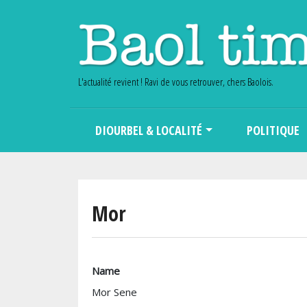
L'actualité revient ! Ravi de vous retrouver, chers Baolois.
Main navigation
DIOURBEL & LOCALITÉ
POLITIQUE
Mor
Name
Mor Sene