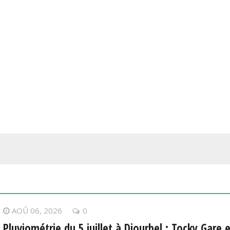
AOÛ 06, 2026
0
Pluviométrie du 5 juillet à Diourbel : Tocky Gare e