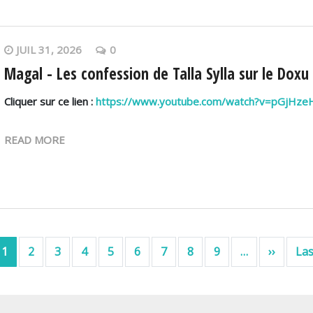
JUIL 31, 2026
0
Magal - Les confession de Talla Sylla sur le Doxu
Cliquer sur ce lien :
https://www.youtube.com/watch?v=pGjHz
READ MORE
Page s
1
2
3
4
5
6
7
8
9
…
››
Las