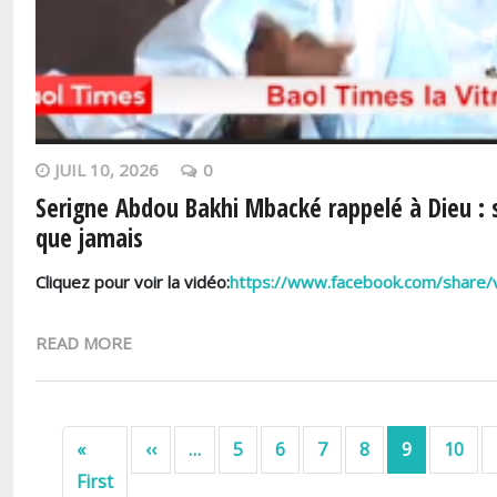
JUIL 10, 2026
0
Serigne Abdou Bakhi Mbacké rappelé à Dieu : 
que jamais
Cliquez pour voir la vidéo:
https://www.facebook.com/share
READ MORE
Pagination
Page précédente
«
‹‹
…
5
6
7
8
9
10
Première page
First