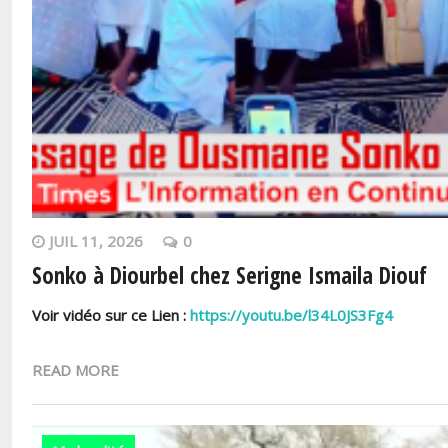
JUIL 11, 2026
0
Sonko à Diourbel chez Serigne Ismaila Diouf
Voir vidéo sur ce Lien :
https://youtu.be/l34L0JS3Fg4
READ MORE