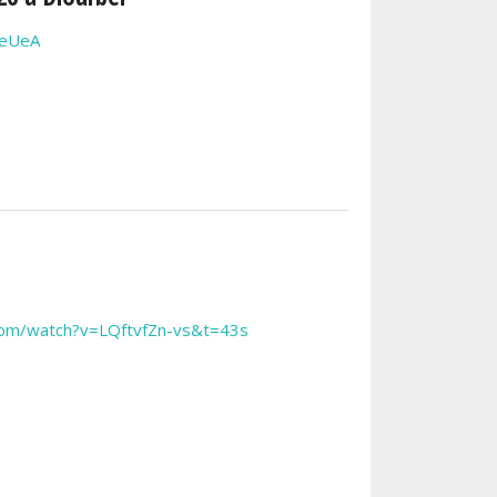
CeUeA
com/watch?v=LQftvfZn-vs&t=43s