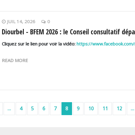
JUIL 14, 2026
0
Diourbel - BFEM 2026 : le Conseil consultatif dé
Cliquez sur le lien pour voir la vidéo:
https://www.facebook.com
READ MORE
ère page
Page précédente
…
4
5
6
7
8
9
10
11
12
…