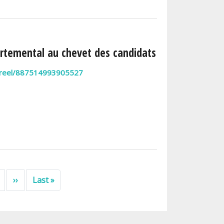
partemental au chevet des candidats
/reel/887514993905527
Page suivante
Dernière page
››
Last »