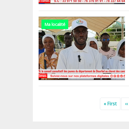
Ma localité
Pagination
Premi
« First
‹‹