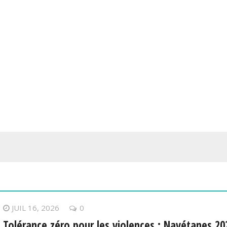
JUIL 16, 2026
0
Tolérance zéro pour les violences : Navétanes 20