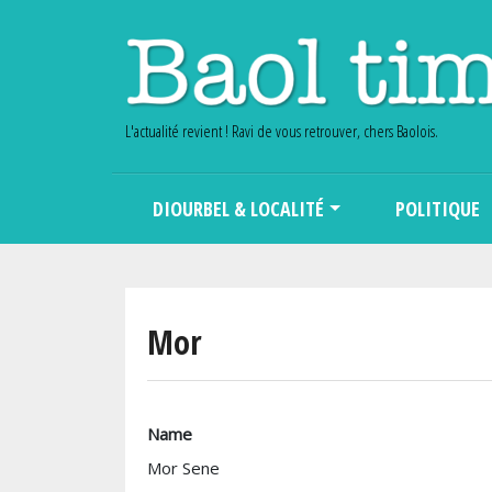
L'actualité revient ! Ravi de vous retrouver, chers Baolois.
Main navigation
DIOURBEL & LOCALITÉ
POLITIQUE
Mor
Name
Mor Sene