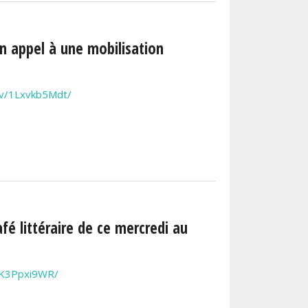
un appel à une mobilisation
/v/1Lxvkb5Mdt/
fé littéraire de ce mercredi au
1K3Ppxi9WR/