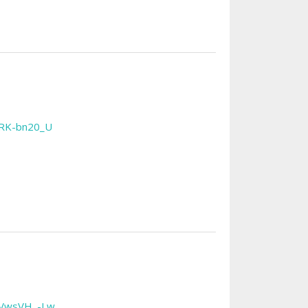
SkRK-bn20_U
3ZVwsVH_-Lw