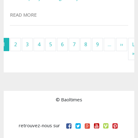
READ MORE
Pagination
Next 
1
2
3
4
5
6
7
8
9
…
››
La
L
»
© Baoltimes
retrouvez-nous sur