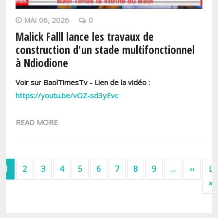
MAI 06, 2026
0
Malick Falll lance les travaux de
construction d'un stade multifonctionnel
à Ndiodione
Voir sur BaolTimesTv - Lien de la vidéo :
https://youtu.be/vOZ-sd3yEvc
READ MORE
Pagination
Page s
1
2
3
4
5
6
7
8
9
…
››
La
D
»