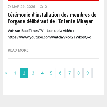
MAR 26, 2026
0
Cérémonie d’installation des membres de
l’organe délibérant de l’Entente Mbayar
Voir sur BaolTimesTV - Lien de la vidéo :
https://www.youtube.com/watch?v=or2TWkosQ-o
READ MORE
Pagination
Page précédente
‹‹
1
2
3
4
5
6
7
8
9
…
›
remière page