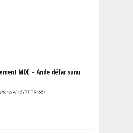
vement MDE – Ande défar sunu
om/share/v/16Y7PTRr65/