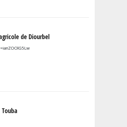
agricole de Diourbel
?v=ianZOOlG5Lw
à Touba