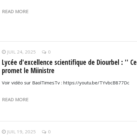
READ MORE
JUIL 24, 2025
0
Lycée d'excellence scientifique de Diourbel : '' C
promet le Miinistre
Voir vidéo sur BaolTimesTv : https://youtu.be/TYvbcB877Dc
READ MORE
JUIL 19, 2025
0