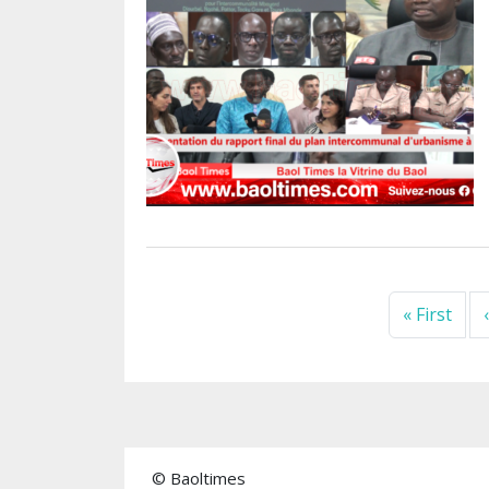
Pagination
Prem
« First
‹
© Baoltimes