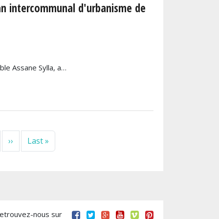
plan intercommunal d'urbanisme de
ble Assane Sylla, a…
Page suivante
Dernière page
››
Last »
retrouvez-nous sur