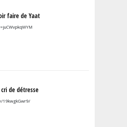
ir faire de Yaat
h?v=juCWvpkqWYM
 cri de détresse
e/v/19kwgkGwr9/