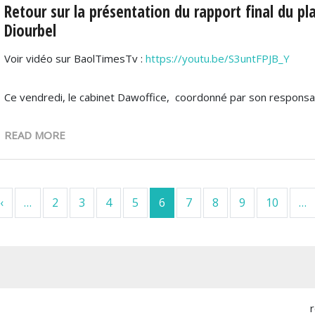
Retour sur la présentation du rapport final du 
Diourbel
Voir vidéo sur BaolTimesTv :
https://youtu.be/S3untFPJB_Y
Ce vendredi, le cabinet Dawoffice, coordonné par son responsa
READ MORE
ière page
Page précédente
‹
…
2
3
4
5
6
7
8
9
10
…