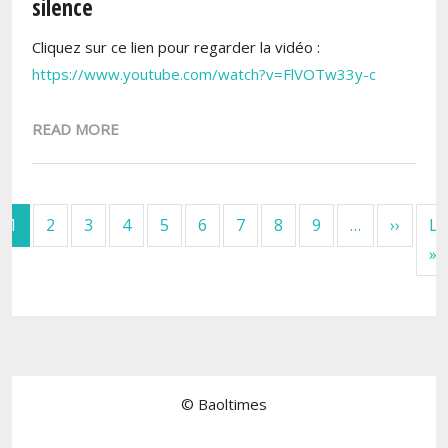
silence
Cliquez sur ce lien pour regarder la vidéo :
https://www.youtube.com/watch?v=FlVOTw33y-c
READ MORE
Pagination
Page s
1
2
3
4
5
6
7
8
9
…
››
La
D
»
© Baoltimes