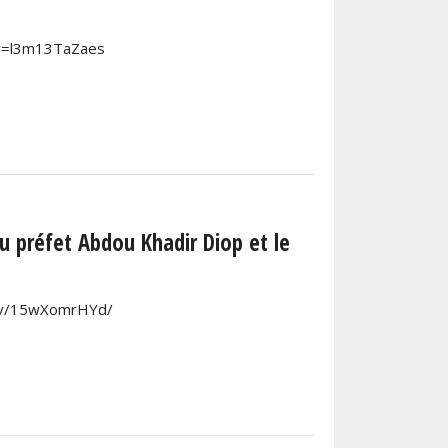
?v=l3m13TaZaes
du préfet Abdou Khadir Diop et le
e/v/15wXomrHYd/