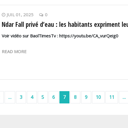
JUIL 01, 2025
0
Ndar Fall privé d’eau : les habitants expriment leu
Voir vidéo sur BaolTimesTv : https://youtu.be/CA_vurQeig0
READ MORE
ière page
Page précédente
…
3
4
5
6
7
8
9
10
11
…