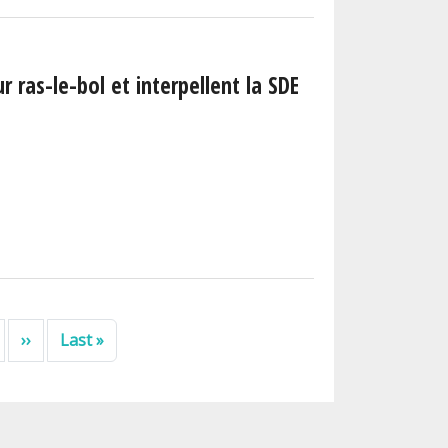
r ras-le-bol et interpellent la SDE
Page suivante
Dernière page
››
Last »