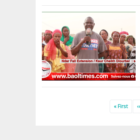
Pagination
Prem
« First
‹‹