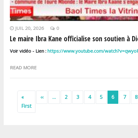
JUIL 20, 2026
0
Le maire Ibra Kane officialise son soutien à 
Voir vidéo - Lien :
https://www.youtube.com/watch?v=qwy
READ MORE
Pagination
Page précédente
«
‹‹
…
2
3
4
5
6
7
8
Première page
First