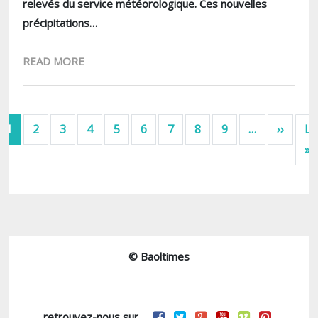
relevés du service météorologique. Ces nouvelles
précipitations…
READ MORE
Pagination
Next 
1
2
3
4
5
6
7
8
9
…
››
La
L
»
© Baoltimes
retrouvez-nous sur