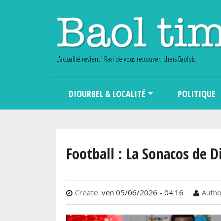
L'actualité revient ! Ravi de vous retrouver, chers Baolois.
Main navigation
DIOURBEL & LOCALITÉ
POLITIQUE
Football : La Sonacos de D
Create:
ven 05/06/2026 - 04:16
Autho