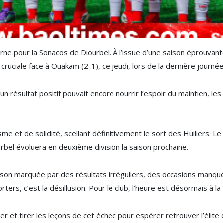
ne pour la Sonacos de Diourbel. À l’issue d’une saison éprouvante,
 cruciale face à Ouakam (2-1), ce jeudi, lors de la dernière journ
n résultat positif pouvait encore nourrir l’espoir du maintien, le
me et de solidité, scellant définitivement le sort des Huiliers. Le
urbel évoluera en deuxième division la saison prochaine.
aison marquée par des résultats irréguliers, des occasions manqué
ers, c’est la désillusion. Pour le club, l’heure est désormais à la
 et tirer les leçons de cet échec pour espérer retrouver l’élite 