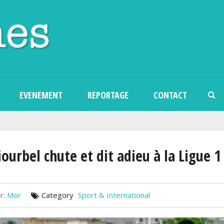
Aller au contenu principal
EVENEMENT
REPORTAGE
CONTACT
iourbel chute et dit adieu à la Ligue 1
r:
Mor
Category
Sport & International