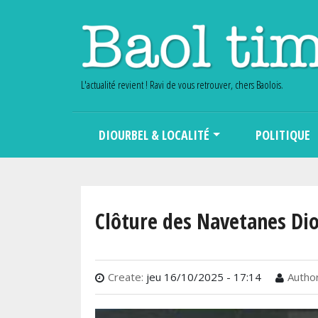
L'actualité revient ! Ravi de vous retrouver, chers Baolois.
Main navigation
DIOURBEL & LOCALITÉ
POLITIQUE
Clôture des Navetanes Di
Create:
jeu 16/10/2025 - 17:14
Author