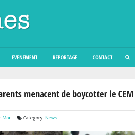
Aller au contenu principal
EVENEMENT
REPORTAGE
CONTACT
arents menacent de boycotter le CEM s
:
Mor
Category
News