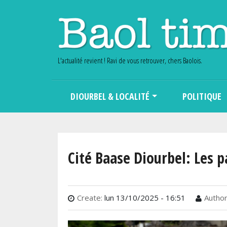
L'actualité revient ! Ravi de vous retrouver, chers Baolois.
Main navigation
DIOURBEL & LOCALITÉ
POLITIQUE
Cité Baase Diourbel: Les p
Create:
lun 13/10/2025 - 16:51
Author