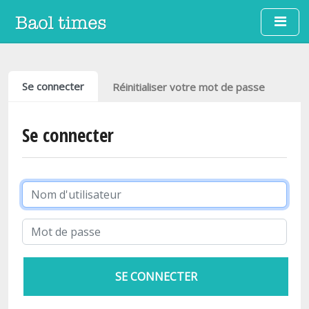
Aller au contenu principal
Onglets principaux
Se connecter
Réinitialiser votre mot de passe
Se connecter