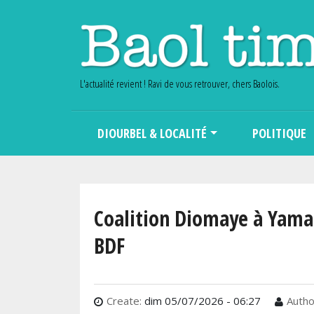
L'actualité revient ! Ravi de vous retrouver, chers Baolois.
Main navigation
DIOURBEL & LOCALITÉ
POLITIQUE
Coalition Diomaye à Yamal
BDF
Create:
dim 05/07/2026 - 06:27
Autho