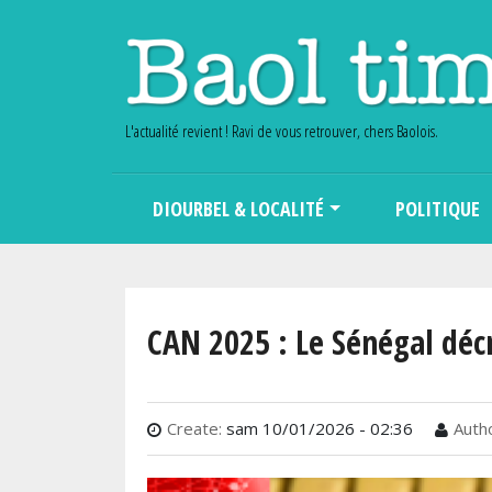
L'actualité revient ! Ravi de vous retrouver, chers Baolois.
Main navigation
DIOURBEL & LOCALITÉ
POLITIQUE
CAN 2025 : Le Sénégal déc
Create:
sam 10/01/2026 - 02:36
Autho