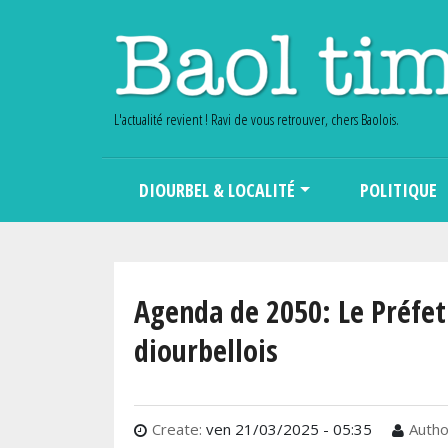
L'actualité revient ! Ravi de vous retrouver, chers Baolois.
Main navigation
DIOURBEL & LOCALITÉ
POLITIQUE
Agenda de 2050: Le Préfet
diourbellois
Create:
ven 21/03/2025 - 05:35
Autho