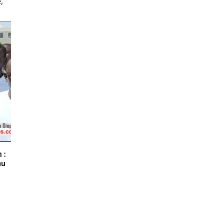
,
 :
au