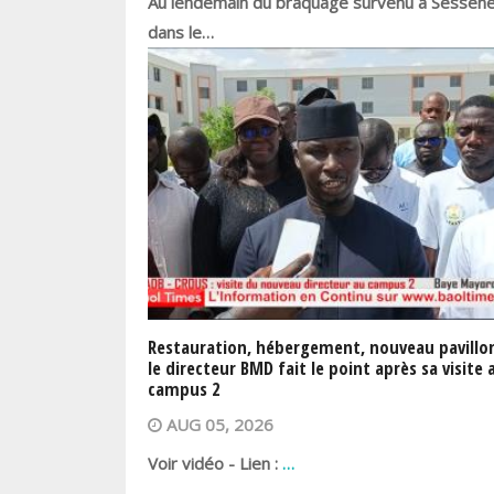
Au lendemain du braquage survenu à Sessène
dans le…
Restauration, hébergement, nouveau pavillon
le directeur BMD fait le point après sa visite 
campus 2
AUG 05, 2026
Voir vidéo - Lien :
…