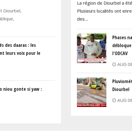
La région de Diourbel a ét
 Diourbel,
Plusieurs localités ont enr
blique,
des…
Phases na
és des daaras : les
débloque 
nt leurs voix pour le
l'ODCAV
AUG 08
Pluviomét
o niou gonte si yaw :
Diourbel
AUG 08