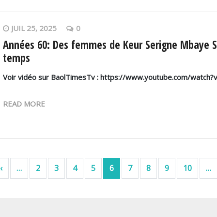
JUIL 25, 2025
0
Années 60: Des femmes de Keur Serigne Mbaye Sa
temps
Voir vidéo sur BaolTimesTv : https://www.youtube.com/watch
READ MORE
ière page
Page précédente
‹
…
2
3
4
5
6
7
8
9
10
…