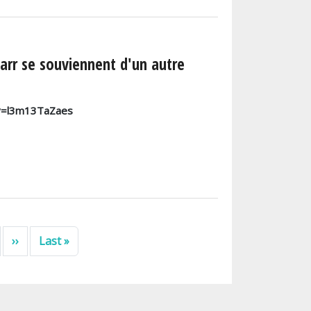
rr se souviennent d'un autre
?v=l3m13TaZaes
Page suivante
Dernière page
››
Last »