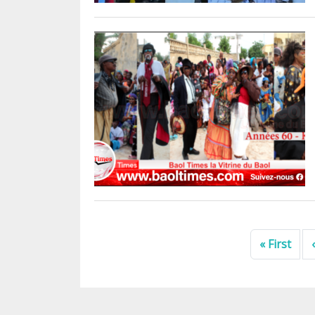
Pagination
Prem
« First
‹