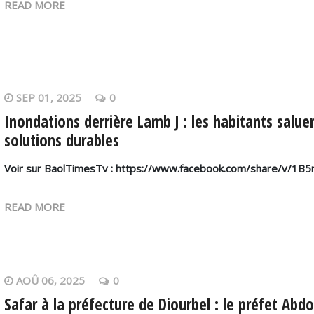
READ MORE
SEP 01, 2025
0
Inondations derrière Lamb J : les habitants salue
solutions durables
Voir sur BaolTimesTv : https://www.facebook.com/share/v/1B
READ MORE
AOÛ 06, 2025
0
Safar à la préfecture de Diourbel : le préfet Abdo