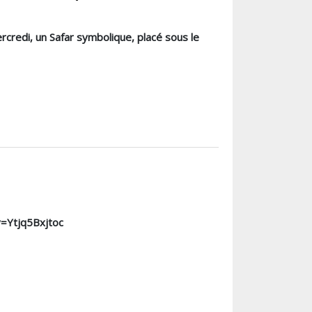
ercredi, un
Safar symbolique
, placé sous le
v=Ytjq5Bxjtoc