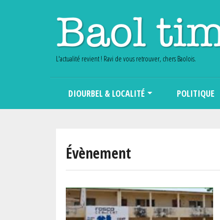
L'actualité revient ! Ravi de vous retrouver, chers Baolois.
Main navigation
DIOURBEL & LOCALITÉ
POLITIQUE
Évènement