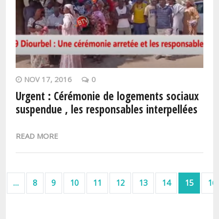
NOV 17, 2016
0
Urgent : Cérémonie de logements sociaux
suspendue , les responsables interpellées
READ MORE
Pagination
Page précédente
…
8
9
10
11
12
13
14
15
16
ière page