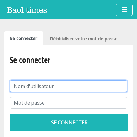
Aller au contenu principal
Onglets principaux
Se connecter
Réinitialiser votre mot de passe
Se connecter