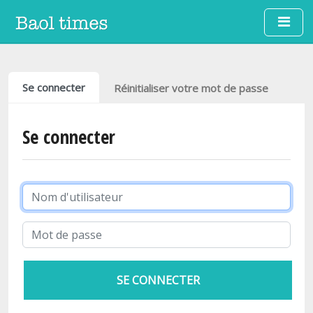
Aller au contenu principal
Onglets principaux
Se connecter
Réinitialiser votre mot de passe
Se connecter