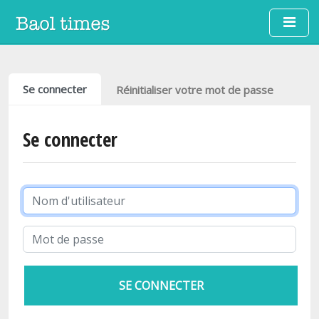
Aller au contenu principal
Onglets principaux
Se connecter
Réinitialiser votre mot de passe
Se connecter