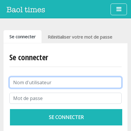
Aller au contenu principal
Onglets principaux
Se connecter
Réinitialiser votre mot de passe
Se connecter