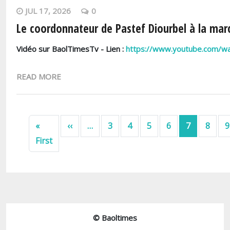
JUL 17, 2026
0
Le coordonnateur de Pastef Diourbel à la mar
Vidéo sur BaolTimesTv - Lien :
https://www.youtube.com/
READ MORE
Pagination
Previous page
«
‹‹
…
3
4
5
6
7
8
9
First page
First
© Baoltimes