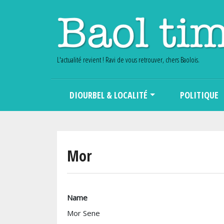
L'actualité revient ! Ravi de vous retrouver, chers Baolois.
Main navigation
DIOURBEL & LOCALITÉ
POLITIQUE
Mor
Name
Mor Sene