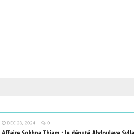
DEC 28, 2024
0
Affaire Sokhna Thiam : le député Abdoulaye Syll