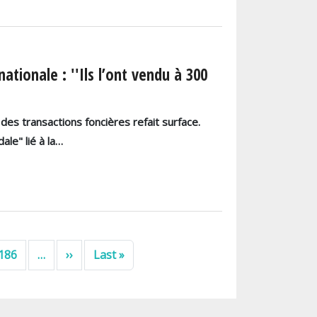
tionale : ''Ils l’ont vendu à 300
 des transactions foncières refait surface.
ale" lié à la…
Next page
Last page
186
…
››
Last »