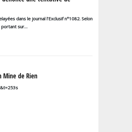
yées dans le journal l’Exclusif n°1082. Selon
e portant sur…
on Mine de Rien
to&t=253s