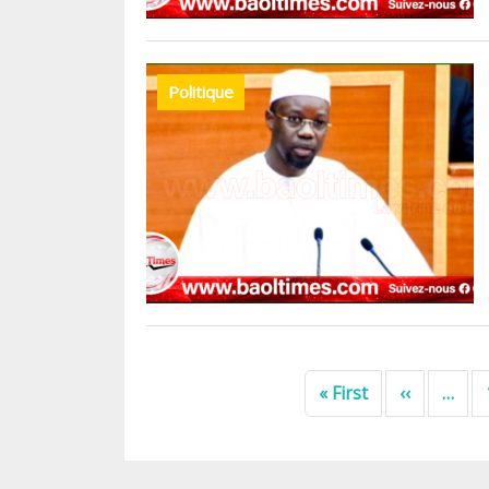
Politique
Pagination
First page
Previous
« First
‹‹
…