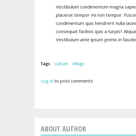
Vestibulum condimentum magna sapien, s
placerat tempor mi non tempor. Fusce
condimentum quis hendrerit nulla lacin
consequat facilisis quis a turpis? Aliq
Vestibulum ante ipsum primis in faucibu
Tags
culture
village
Log in
to post comments
ABOUT AUTHOR