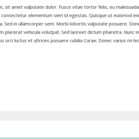
it amet vulputate dolor. Fusce vitae tortor felis, eu malesuada o
 consectetur elementum sem id egestas. Quisque ut euismod eni
ia. Sed in ullamcorper sem. Morbi lobortis vulputate posuere. Do
uam placerat vehicula volutpat. Sed laoreet dictum pharetra. Nunc i
s orci luctus et ultrices posuere cubilia Curae; Donec varius mi l