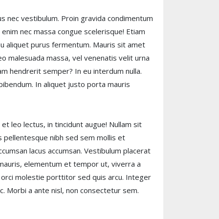
urus nec vestibulum. Proin gravida condimentum
e enim nec massa congue scelerisque! Etiam
 eu aliquet purus fermentum. Mauris sit amet
eo malesuada massa, vel venenatis velit urna
uam hendrerit semper? In eu interdum nulla.
 bibendum. In aliquet justo porta mauris
et leo lectus, in tincidunt augue! Nullam sit
s pellentesque nibh sed sem mollis et
 accumsan lacus accumsan. Vestibulum placerat
mauris, elementum et tempor ut, viverra a
 orci molestie porttitor sed quis arcu. Integer
c. Morbi a ante nisl, non consectetur sem.