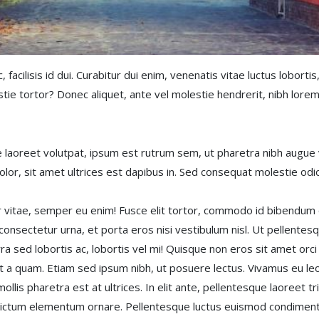
c, facilisis id dui. Curabitur dui enim, venenatis vitae luctus lobor
ie tortor? Donec aliquet, ante vel molestie hendrerit, nibh lorem 
aoreet volutpat, ipsum est rutrum sem, ut pharetra nibh augue vi
dolor, sit amet ultrices est dapibus in. Sed consequat molestie odio
vitae, semper eu enim! Fusce elit tortor, commodo id bibendum q
consectetur urna, et porta eros nisi vestibulum nisl. Ut pellentesq
 sed lobortis ac, lobortis vel mi! Quisque non eros sit amet orci u
rat a quam. Etiam sed ipsum nibh, ut posuere lectus. Vivamus eu leo
mollis pharetra est at ultrices. In elit ante, pellentesque laoreet 
dictum elementum ornare. Pellentesque luctus euismod condimen