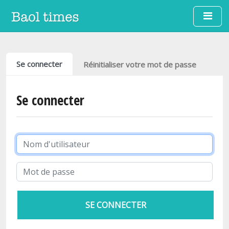
Aller au contenu principal
Onglets principaux
Se connecter
Réinitialiser votre mot de passe
Se connecter