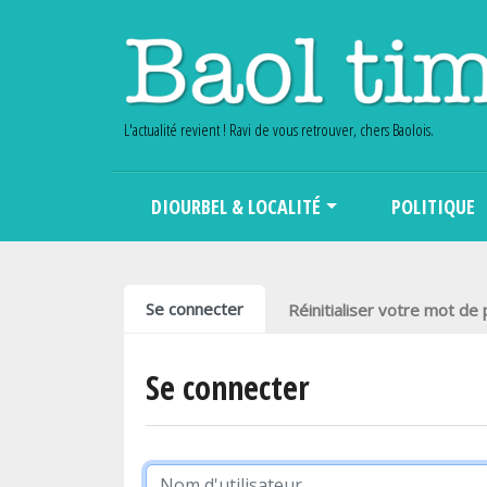
L'actualité revient ! Ravi de vous retrouver, chers Baolois.
Main navigation
DIOURBEL & LOCALITÉ
POLITIQUE
Onglets principaux
Se connecter
Réinitialiser votre mot de
Se connecter