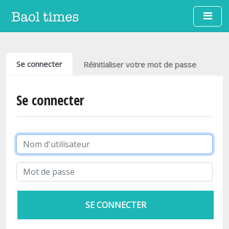
Aller au contenu principal
Onglets principaux
Se connecter
Réinitialiser votre mot de passe
Se connecter