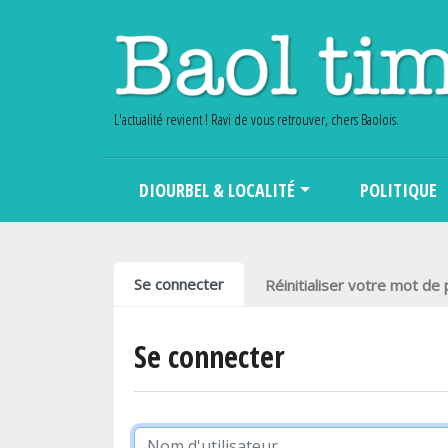
L'actualité revient ! Ravi de vous retrouver, chers Baolois.
Main navigation
DIOURBEL & LOCALITÉ
POLITIQUE
Onglets principaux
Se connecter
Réinitialiser votre mot de
Se connecter