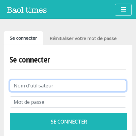
Aller au contenu principal
Onglets principaux
Se connecter
Réinitialiser votre mot de passe
Se connecter