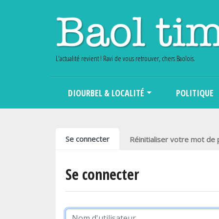
L'actualité revient ! Ravi de vous retrouver, chers Baolois.
Main navigation
DIOURBEL & LOCALITÉ
POLITIQUE
Onglets principaux
Se connecter
Réinitialiser votre mot de
Se connecter