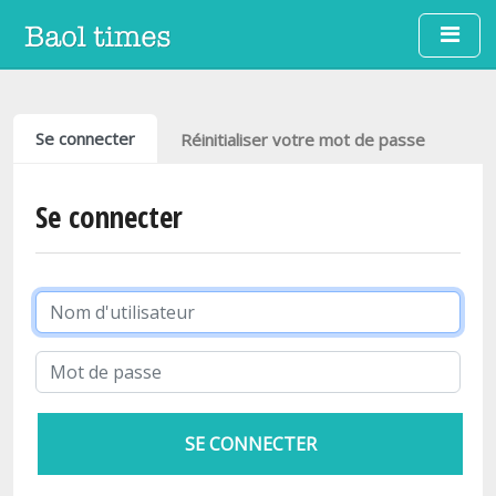
Aller au contenu principal
Onglets principaux
Se connecter
Réinitialiser votre mot de passe
Se connecter