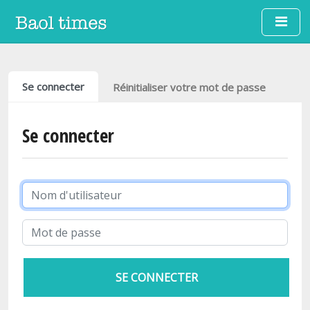
Aller au contenu principal
Onglets principaux
Se connecter
Réinitialiser votre mot de passe
Se connecter