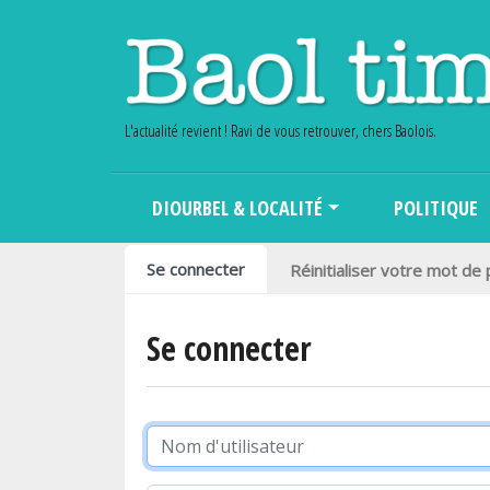
L'actualité revient ! Ravi de vous retrouver, chers Baolois.
Main navigation
DIOURBEL & LOCALITÉ
POLITIQUE
Onglets principaux
Se connecter
Réinitialiser votre mot de
Se connecter