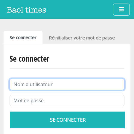
Aller au contenu principal
Onglets principaux
Se connecter
Réinitialiser votre mot de passe
Se connecter