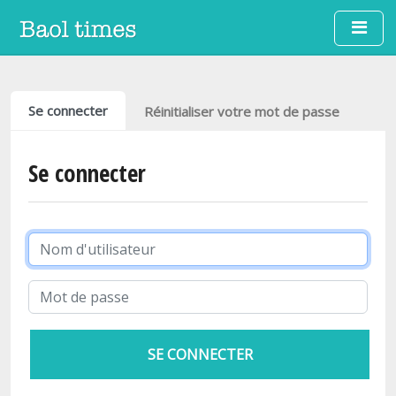
Aller au contenu principal
Onglets principaux
Se connecter
Réinitialiser votre mot de passe
Se connecter