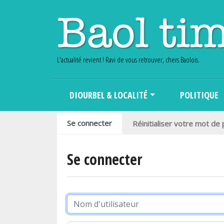
L'actualité revient ! Ravi de vous retrouver, chers Baolois.
Main navigation
DIOURBEL & LOCALITÉ
POLITIQUE
Onglets principaux
Se connecter
Réinitialiser votre mot de
Se connecter