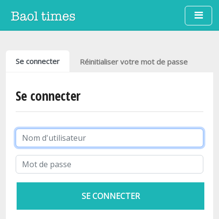
Aller au contenu principal
Onglets principaux
Se connecter
Réinitialiser votre mot de passe
Se connecter