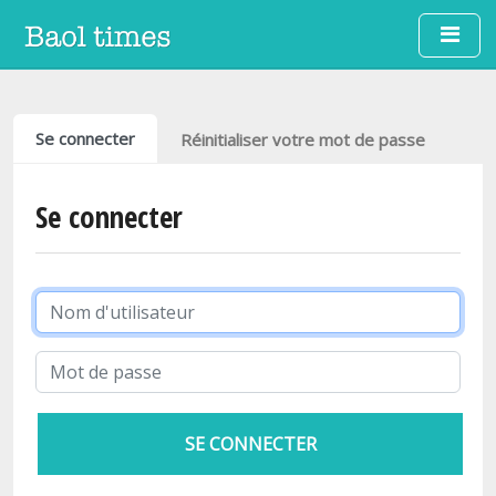
Aller au contenu principal
Onglets principaux
Se connecter
Réinitialiser votre mot de passe
Se connecter