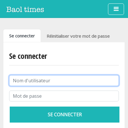
Aller au contenu principal
Onglets principaux
Se connecter
Réinitialiser votre mot de passe
Se connecter