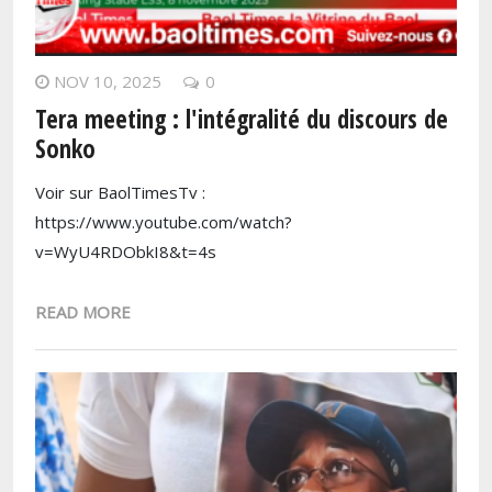
NOV 10, 2025
0
Tera meeting : l'intégralité du discours de
Sonko
Voir sur BaolTimesTv :
https://www.youtube.com/watch?
v=WyU4RDObkI8&t=4s
READ MORE